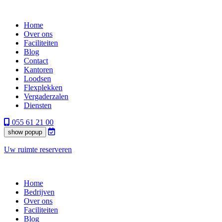
Home
Over ons
Faciliteiten
Blog
Contact
Kantoren
Loodsen
Flexplekken
Vergaderzalen
Diensten
055 61 21 00
show popup
Uw ruimte reserveren
Home
Bedrijven
Over ons
Faciliteiten
Blog